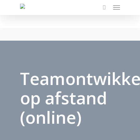
Menu
Skip
to
main
content
Teamontwikke
op afstand
(online)