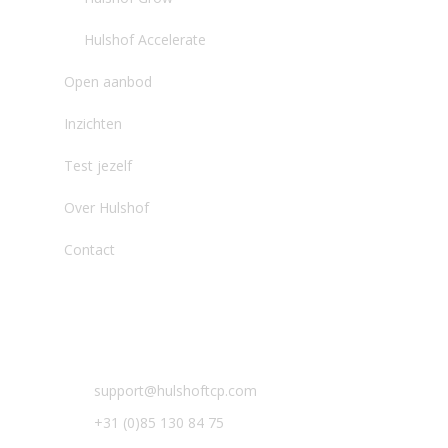
Hulshof Accelerate
Open aanbod
Inzichten
Test jezelf
Over Hulshof
Contact
Contact
support@hulshoftcp.com
+31 (0)85 130 84 75