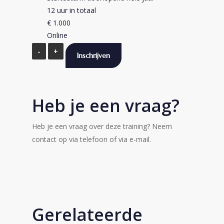
12 uur in totaal
€
1.000
Online
Teamontwikkeling
Inschrijven
op
afstand
(online)
Heb je een vraag?
aantal
Heb je een vraag over deze training? Neem
contact op via telefoon of via e-mail.
Gerelateerde