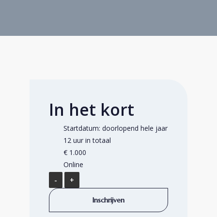
In het kort
Startdatum: doorlopend hele jaar
12 uur in totaal
€
1.000
Online
Teamontwikkeling
op
Inschrijven
afstand
(online)