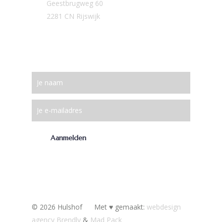
Geestbrugweg 60
2281 CN Rijswijk
Meld je aan voor onze
nieuwsbrief!
© 2026 Hulshof
Met ♥︎ gemaakt:
webdesign
agency Brendly
&
Mad Pack