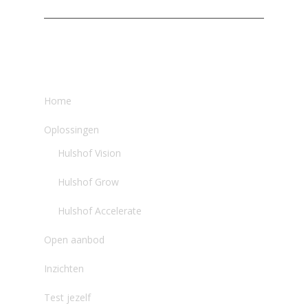
instagram
Navigatie
Home
Oplossingen
Hulshof Vision
Hulshof Grow
Hulshof Accelerate
Open aanbod
Inzichten
Test jezelf