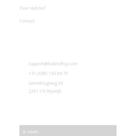
Over Hulshof
Contact
Contact
support@hulshoftcp.com
+31 (0)85 130 84 75
Geestbrugweg 60
2281 CN Rijswijk
Meld je aan voor onze
nieuwsbrief!