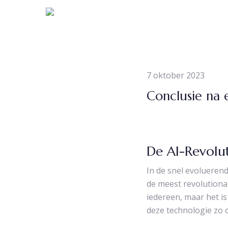
Skip
to
main
content
7 oktober 2023
Conclusie na 
De AI-Revolu
In de snel evoluerend
de meest revolutionai
iedereen, maar het i
deze technologie zo 