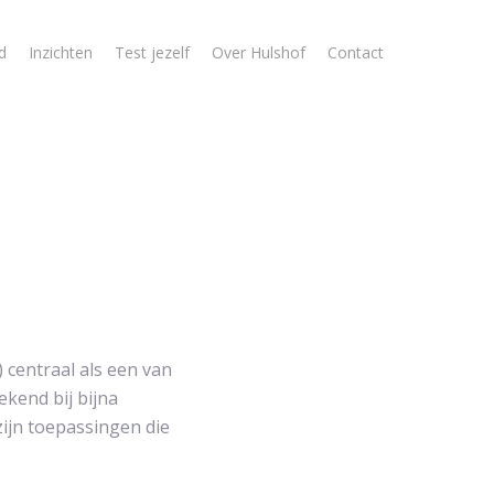
d
Inzichten
Test jezelf
Over Hulshof
Contact
) centraal als een van
ekend bij bijna
zijn toepassingen die