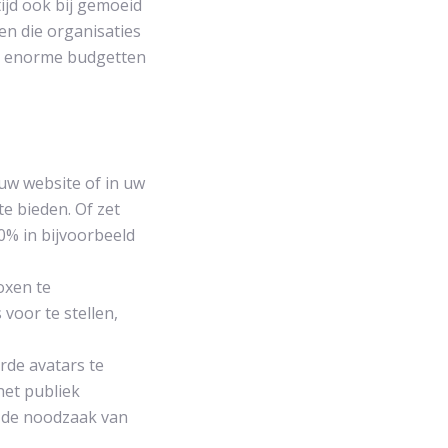
tijd ook bij gemoeid
gen die organisaties
r enorme budgetten
 uw website of in uw
te bieden. Of zet
0% in bijvoorbeeld
oxen te
voor te stellen,
rde avatars te
het publiek
r de noodzaak van