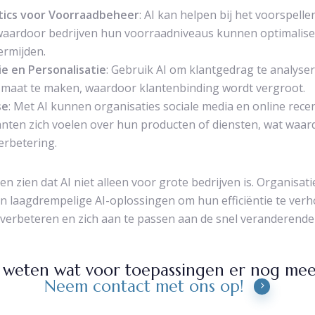
ytics voor Voorraadbeheer
: AI kan helpen bij het voorspell
waardoor bedrijven hun voorraadniveaus kunnen optimalis
ermijden.
e en Personalisatie
: Gebruik AI om klantgedrag te analyse
maat te maken, waardoor klantenbinding wordt vergroot.
se
: Met AI kunnen organisaties sociale media en online rece
anten zich voelen over hun producten of diensten, wat waard
erbetering.
n zien dat AI niet alleen voor grote bedrijven is. Organisa
n laagdrempelige AI-oplossingen om hun efficiëntie te ver
 verbeteren en zich aan te passen aan de snel veranderende
e weten wat voor toepassingen er nog meer
Neem contact met ons op!