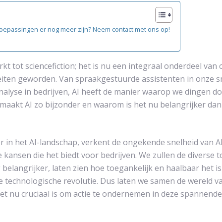
 toepassingen er nog meer zijn? Neem contact met ons op!
rkt tot sciencefiction; het is nu een integraal onderdeel van 
iteiten geworden. Van spraakgestuurde assistenten in onze 
alyse in bedrijven, AI heeft de manier waarop we dingen do
maakt AI zo bijzonder en waarom is het nu belangrijker dan 
per in het AI-landschap, verkent de ongekende snelheid van 
kansen die het biedt voor bedrijven. We zullen de diverse 
elangrijker, laten zien hoe toegankelijk en haalbaar het is
ze technologische revolutie. Dus laten we samen de wereld 
 nu cruciaal is om actie te ondernemen in deze spannende t