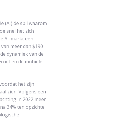
ie (AI) de spil waarom
oe snel het zich
de AI-markt een
e van meer dan $190
nde dynamiek van de
ernet en de mobiele
voordat het zijn
aal zien. Volgens een
wachting in 2022 meer
jna 34% ten opzichte
ologische