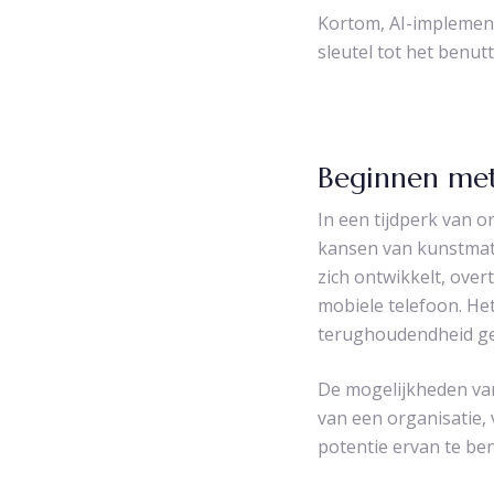
Kortom, AI-implementa
sleutel tot het benu
Beginnen met
In een tijdperk van 
kansen van kunstmatig
zich ontwikkelt, over
mobiele telefoon. Het
terughoudendheid ge
De mogelijkheden van 
van een organisatie,
potentie ervan te ben