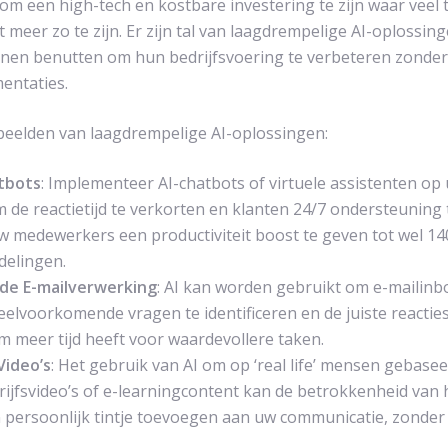
 om een high-tech en kostbare investering te zijn waar veel 
et meer zo te zijn. Er zijn tal van laagdrempelige AI-oplossin
nen benutten om hun bedrijfsvoering te verbeteren zonde
entaties.
rbeelden van laagdrempelige AI-oplossingen:
tbots
: Implementeer AI-chatbots of virtuele assistenten op
 de reactietijd te verkorten en klanten 24/7 ondersteuning 
 medewerkers een productiviteit boost te geven tot wel 14
delingen.
de E-mailverwerking
: AI kan worden gebruikt om e-mailinb
elvoorkomende vragen te identificeren en de juiste reacties 
 meer tijd heeft voor waardevollere taken.
Video’s
: Het gebruik van AI om op ‘real life’ mensen gebasee
rijfsvideo’s of e-learningcontent kan de betrokkenheid van 
 persoonlijk tintje toevoegen aan uw communicatie, zonde