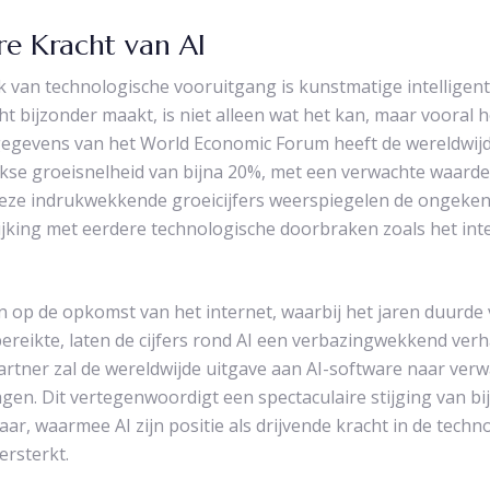
re Kracht van AI
rk van technologische vooruitgang is kunstmatige intelligent
cht bijzonder maakt, is niet alleen wat het kan, maar vooral h
gegevens van het World Economic Forum heeft de wereldwij
jkse groeisnelheid van bijna 20%, met een verwachte waard
Deze indrukwekkende groeicijfers weerspiegelen de ongeke
lijking met eerdere technologische doorbraken zoals het int
n op de opkomst van het internet, waarbij het jaren duurde 
bereikte, laten de cijfers rond AI een verbazingwekkend verh
artner zal de wereldwijde uitgave aan AI-software naar ver
gen. Dit vertegenwoordigt een spectaculaire stijging van bi
ar, waarmee AI zijn positie als drijvende kracht in de techn
ersterkt.