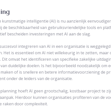
ning
kunstmatige intelligentie (AI) is nu aanzienlijk eenvoudiger
j de beschikbaarheid van gebruiksvriendelijke tools en pl
tief bescheiden investeringen met AI aan de slag.
t succesvol integreren van AI in een organisatie is weggele
n. Het is essentieel om AI niet willekeurig in te zetten, maa
 Dit omvat het identificeren van specifieke zakelijke uitdag
 van duidelijke doelen. Is het bijvoorbeeld noodzakelijk om 
e maken of is snellere en betere informatievoorziening de pri
nt onder de leiders van de organisatie.
n planning hoeft AI geen grootschalig, kostbaar project te zij
e aanpak. Hierdoor kunnen organisaties profiteren van de vo
e raken door complexiteit.