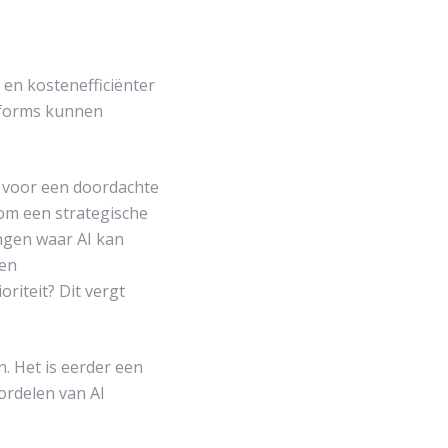
 en kostenefficiënter
atforms kunnen
gd voor een doordachte
r om een strategische
ingen waar AI kan
een
oriteit? Dit vergt
n. Het is eerder een
ordelen van AI