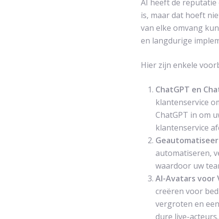
AI heeft de reputatie
is, maar dat hoeft ni
van elke omvang kun
en langdurige implem
Hier zijn enkele voo
ChatGPT en Cha
klantenservice om
ChatGPT in om uw
klantenservice af
Geautomatiseer
automatiseren, ve
waardoor uw team
AI-Avatars voor 
creëren voor bed
vergroten en een
dure live-acteurs.