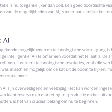
tie is nu toegankelijker dan ooit. Een goed doordachte visi
tten van de mogelijkheden van AI, zonder aanzienlijke koste
 AI
ongekende mogelijkheden en technologische vooruitgang is h
e intelligentie (AI) te omarmen voordat het te laat is. De 
treft veruit eerdere technologische revoluties, zoals die van 
 was misschien mogelijk om de kat uit de boom te kijken, ma
en optie meer.
AI zijn overweldigend en veelzijdig. Het kan worden ingezet 
 van klantenservice en marketing tot productie en besluitv
utten, is het van cruciaal belang om nu te beginnen.