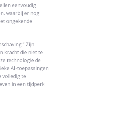
dellen eenvoudig
n, waarbij er nog
 met ongekende
schaving.” Zijn
 kracht die niet te
eze technologie de
fieke AI-toepassingen
 volledig te
ven in een tijdperk