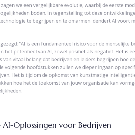
s zagen we een vergelijkbare evolutie, waarbij de eerste mo
gelijkheden boden. In tegenstelling tot deze ontwikkelinge
 technologie te begrijpen en te omarmen, dendert AI voort
gezegd: “AI is een fundamenteel risico voor de menselijke be
et potentieel van AI, zowel positief als negatief. Het is een
is van vitaal belang dat bedrijven en leiders begrijpen hoe d
 de volgende hoofdstukken zullen we dieper ingaan op speci
ven. Het is tijd om de opkomst van kunstmatige intelligentie
ekken hoe het de toekomst van jouw organisatie kan vormge
ijkheden.
e AI-Oplossingen voor Bedrijven